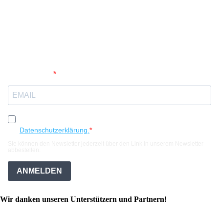
Möchten Sie in Zukunft ein paar Mal pro Jahr über die
Musikwochen (Grünbach, Benediktbeuern,...) informiert
werden? Sie erhalten Informationen über Termine,
Programme und Konzerte. Und Sie erfahren Nützliches,
Interessantes und Anregendes.
Geben Sie Ihre E-Mail-Adresse ein, um sich
anzumelden
Ich möchte Ihren Newsletter erhalten und akzeptiere die
Datenschutzerklärung.
Sie können den Newsletter jederzeit über den Link in unserem Newsletter
abbestellen.
ANMELDEN
Wir danken unseren Unterstützern und Partnern!