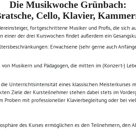
Die Musikwoche Grünbach:
Bratsche, Cello, Klavier, Kamm
reinsteiger, fortgeschrittene Musiker und Profis, die sich
. In einer der drei Kurswochen findet außerdem ein Gesangsk
Altersbeschränkungen: Erwachsene (sehr gerne auch Anfänger
von Musikern und Pädagogen, die mitten im (Konzert-) Leb
die Unterrichtsintensität eines klassischen Meisterkurses 
en Ziele der Kursteilnehmer stehen dabei stets im Vordergr
roben mit professioneller Klavierbegleitung oder bei viel
phäre des Kurses ermöglichen es den Teilnehmern, den Allta